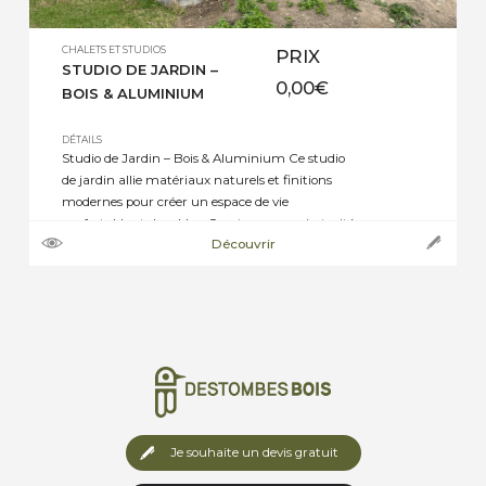
CHALETS ET STUDIOS
PRIX
STUDIO DE JARDIN –
0,00
€
BOIS & ALUMINIUM
DÉTAILS
Studio de Jardin – Bois & Aluminium Ce studio
de jardin allie matériaux naturels et finitions
modernes pour créer un espace de vie
confortable et durable. · Ossature en sapin traité
Découvrir
: solidité et résistance aux intempéries · Bardage
en Ayous exotique (sections aléatoires) : rendu
chaleureux et contemporain · Menuiseries en
aluminium : finesse […]
Je souhaite un devis gratuit