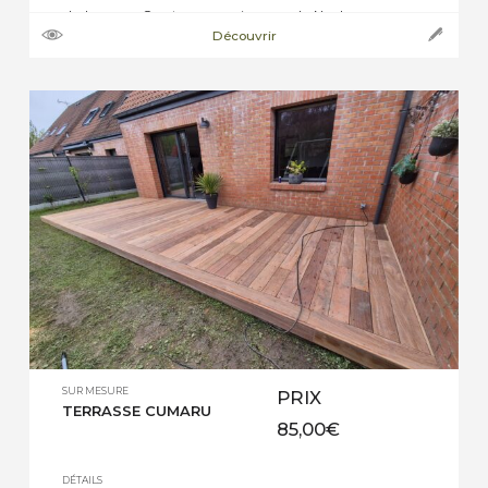
chaleureux. . Ossature en sapin rouge du Nord
Découvrir
traité, section 45 x 70 ou 45 x 95 avec isolation
des murs en laine de roche, épaisseur 60mm.
Pare pluie noir anti UV […]
SUR MESURE
PRIX
TERRASSE CUMARU
85,00
€
DÉTAILS