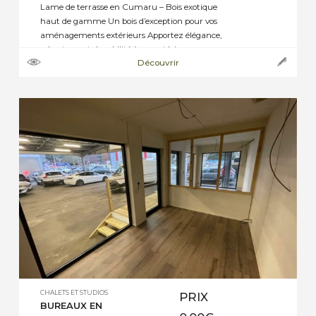
Lame de terrasse en Cumaru – Bois exotique
haut de gamme Un bois d’exception pour vos
aménagements extérieurs Apportez élégance,
robustesse et durabilité à vos extérieurs avec nos
Découvrir
lames de terrasse en Cumaru, une essence
exotique réputée pour ses performances
exceptionnelles. Originaire d’Amérique du Sud, le
Cumaru est une alternative naturelle et
écologique aux bois […]
CHALETS ET STUDIOS
PRIX
BUREAUX EN