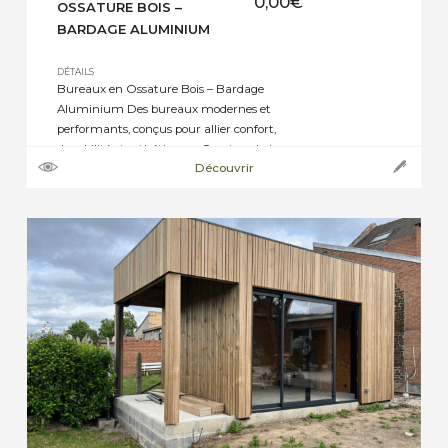
0,00
€
OSSATURE BOIS –
BARDAGE ALUMINIUM
DÉTAILS
Bureaux en Ossature Bois – Bardage
Aluminium Des bureaux modernes et
performants, conçus pour allier confort,
durabilité et esthétisme. · Ossature bois :
Découvrir
structure solide et écoresponsable · Bardage en
aluminium : finition contemporaine, résistante
et sans entretien · Menuiseries aluminium :
isolation performante et luminosité optimale ·
Couverture en membrane EPDM : étanchéité
durable […]