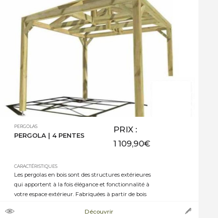
PERGOLAS
PRIX :
PERGOLA | 4 PENTES
1 109,90
€
CARACTÉRISTIQUES
Les pergolas en bois sont des structures extérieures
qui apportent à la fois élégance et fonctionnalité à
votre espace extérieur. Fabriquées à partir de bois
naturel, elles ajoutent une touche chaleureuse et
Découvrir
intemporelle à n’importe quel jardin ou terrasse. Les