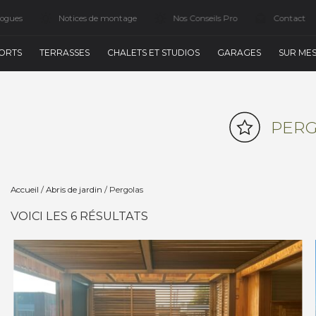
logues
Notices de montage
Nos Conseils Pro
Contact
ORTS
TERRASSES
CHALETS ET STUDIOS
GARAGES
SUR ME
PER
Accueil
/
Abris de jardin
/ Pergolas
VOICI LES 6 RÉSULTATS