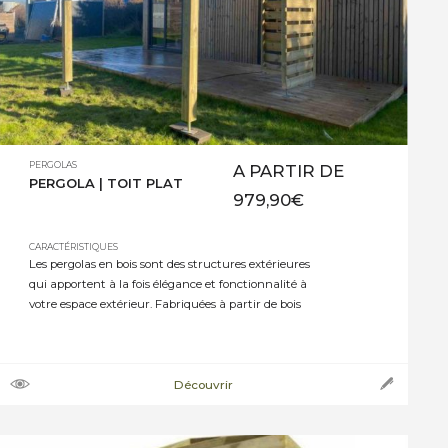
PERGOLAS
A PARTIR DE
PERGOLA | TOIT PLAT
979,90
€
CARACTÉRISTIQUES
Les pergolas en bois sont des structures extérieures
qui apportent à la fois élégance et fonctionnalité à
votre espace extérieur. Fabriquées à partir de bois
naturel, elles ajoutent une touche chaleureuse et
intemporelle à n’importe quel jardin ou terrasse. Les
pergolas en bois offrent de nombreux avantages.
Elles créent une zone ombragée, vous permettant
Découvrir
de […]