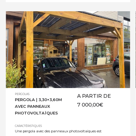
pergolas en bois offrent de nombreux avantages.
Elles créent une zone ombragée, vous permettant
de […]
PERGOLAS
A PARTIR DE
PERGOLA | 3,30×3,60M
7 000,00
€
AVEC PANNEAUX
PHOTOVOLTAÏQUES
CARACTÉRISTIQUES
Une pergola avec des panneaux photovoltaïques est