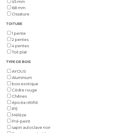
45 mm
68 mm
Ossature
TOITURE
1 pente
2 pentes
4 pentes
Toit plat
TYPE DE BOIS
AYOUS
Aluminium
bois exotique
Cèdre rouge
Chênes
épicéa rétifié
IPE
Mélèze
Pré-peint
sapin autoclave noir