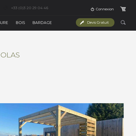
+33 (0)3 20 29 04 46
Connexion
SURE
BOIS
BARDAGE
Devis Gratuit
GOLAS