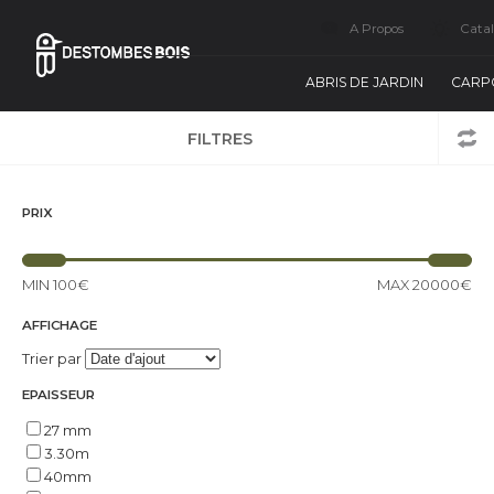
A Propos
Cata
ABRIS DE JARDIN
CARP
FILTRES
PRIX
MIN
100€
MAX
20000€
AFFICHAGE
Trier par
EPAISSEUR
27 mm
3.30m
40mm