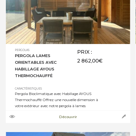
PERGOLAS
PRIX :
PERGOLA LAMES
2 862,00
€
ORIENTABLES AVEC
HABILLAGE AYOUS
THERMOCHAUFFÉ
CARACTÉRISTIQUES
Pergola Bioclimatique avec Habillage AYOUS
Thermochauffé Offrez une nouvelle dimension à
votre extérieur avec notre pergola à lames
orientables haut de gamme, pensée pour conjuguer
Découvrir
confort, esthétisme et durabilité. Avec ses
dimensions généreuses de 3,50 x 3,72 m, elle est
idéale pour aménager un coin repas, un salon de