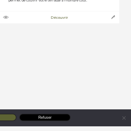
permet de couvrir votre terrasse à moindre cout.
Nous utilisons des poteaux 12×12 cm, 15×15 ou 19×19
La couverture de votre pergola est généralement en
Découvrir
polycarbonate double peau en 16 ou 32 mm
transparent ou opaque sur […]
Refuser