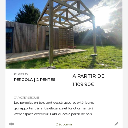
jardin ou un espace détente protégé. […]
PERGOLAS
A PARTIR DE
PERGOLA | 2 PENTES
1 109,90
€
CARACTÉRISTIQUES
Les pergolas en bois sont des structures extérieures
qui apportent à la fois élégance et fonctionnalité à
votre espace extérieur. Fabriquées à partir de bois
naturel, elles ajoutent une touche chaleureuse et
Découvrir
intemporelle à n’importe quel jardin ou terrasse. Les