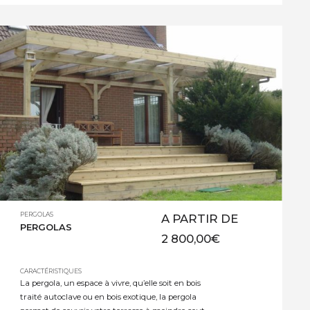
pergolas en bois offrent de nombreux avantages.
Elles créent une zone ombragée, vous permettant
de […]
PERGOLAS
A PARTIR DE
PERGOLAS
2 800,00
€
CARACTÉRISTIQUES
La pergola, un espace à vivre, qu’elle soit en bois
traité autoclave ou en bois exotique, la pergola