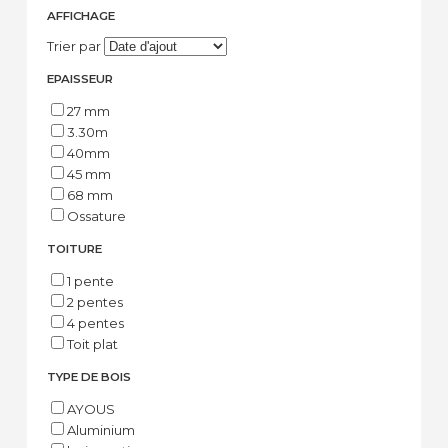
AFFICHAGE
Trier par
EPAISSEUR
27 mm
3.30m
40mm
45 mm
68 mm
Ossature
TOITURE
1 pente
2 pentes
4 pentes
Toit plat
TYPE DE BOIS
AYOUS
Aluminium