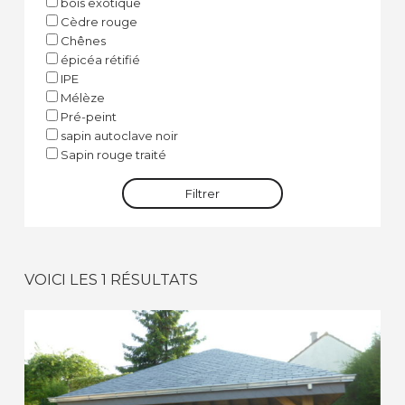
bois exotique
Cèdre rouge
Chênes
épicéa rétifié
IPE
Mélèze
Pré-peint
sapin autoclave noir
Sapin rouge traité
Filtrer
VOICI LES 1 RÉSULTATS