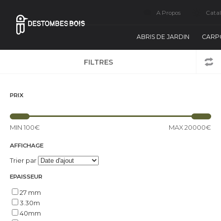
A Propos
Cata
ABRIS DE JARDIN
CARP
FILTRES
PRIX
MIN
100€
MAX
20000€
AFFICHAGE
Trier par
EPAISSEUR
27 mm
3.30m
40mm