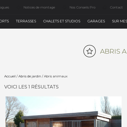
logues
Notices de montage
Nos Conseils Pro
Contact
ORTS
TERRASSES
CHALETS ET STUDIOS
GARAGES
SUR ME
ABRIS 
Accueil
/
Abris de jardin
/ Abris animaux
VOICI LES 1 RÉSULTATS