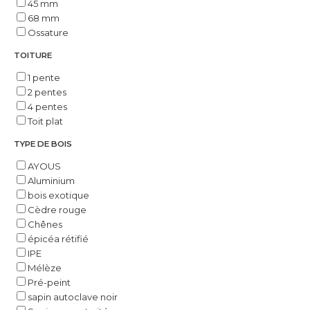
45 mm
68 mm
Ossature
TOITURE
1 pente
2 pentes
4 pentes
Toit plat
TYPE DE BOIS
AYOUS
Aluminium
bois exotique
Cèdre rouge
Chênes
épicéa rétifié
IPE
Mélèze
Pré-peint
sapin autoclave noir