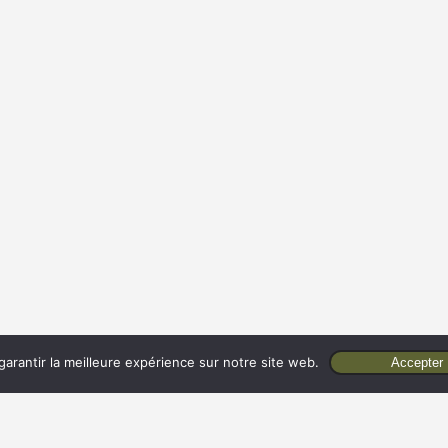
arantir la meilleure expérience sur notre site web.
Accepter
Je souhaite un devis gratuit
+33 (0)3 20 29 04 46