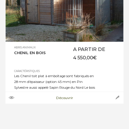
ABRIS ANIMAUX
A PARTIR DE
CHENIL EN BOIS
4 550,00
€
CARACTÉRISTIQUES
Les Chenil toit plat à emboîtage sont fabriqués en
28 mm d’épaisseur (option 45 mm) en Pin
Sylvestre aussi appelé Sapin Rouge du Nord Le bois
utilisé pour la construction est traité autoclave
Découvrir
classe 4 vert Couverture Bac acier (gris anthracite).
Débord de toiture côté 25 cm, 25 cm avant et
arrière . Pente de […]