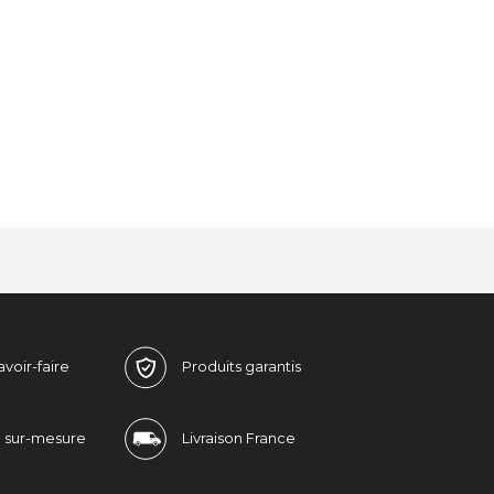
avoir-faire
Produits
garantis
n
sur-mesure
Livraison
France