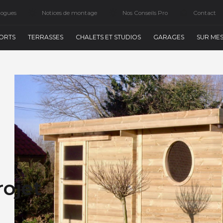
logues
Notices de montage
Nos Conseils Pro
Contact
ORTS
TERRASSES
CHALETS ET STUDIOS
GARAGES
SUR ME
rojet