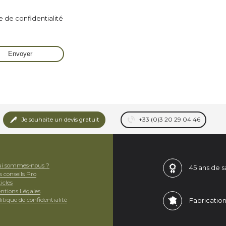
e de confidentialité
Je souhaite un devis gratuit
+33 (0)3 20 29 04 46
i sommes-nous ?
45 ans de
s
s conseils Pro
icles
ntions Légales
itique de confidentialité
Fabricatio