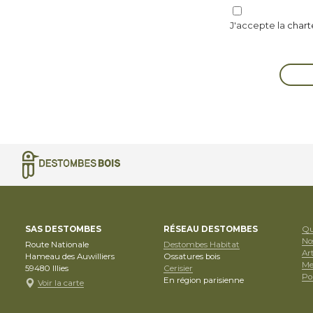
J'accepte la
chart
SAS DESTOMBES
RÉSEAU DESTOMBES
Qu
No
Route Nationale
Destombes Habitat
Art
Hameau des Auwilliers
Ossatures bois
Me
59480
Illies
Cerisier
Pol
En région parisienne
Voir la carte