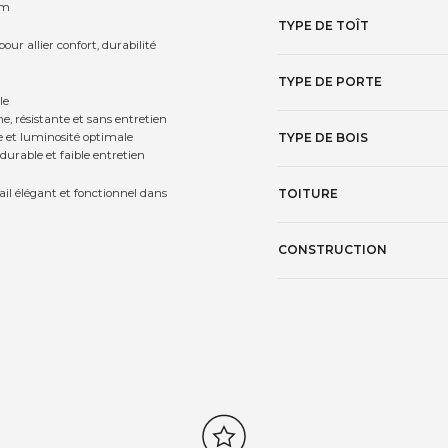
um
TYPE DE TOÎT
r allier confort, durabilité
TYPE DE PORTE
le
, résistante et sans entretien
e et luminosité optimale
TYPE DE BOIS
rable et faible entretien
ail élégant et fonctionnel dans
TOITURE
CONSTRUCTION