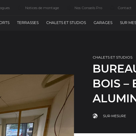
logues
Notices de montage
Nos Conseils Pro
Contact
ORTS
TERRASSES
CHALETS ET STUDIOS
GARAGES
SUR ME
CHALETS ET STUDIOS
BUREA
BOIS –
ALUMI
SUR-MESURE