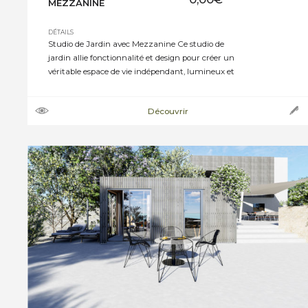
MEZZANINE
DÉTAILS
Studio de Jardin avec Mezzanine Ce studio de
jardin allie fonctionnalité et design pour créer un
véritable espace de vie indépendant, lumineux et
chaleureux. . Ossature en sapin rouge du Nord
traité, section 45 x 70 ou 45 x 95 avec isolation des
Découvrir
murs en laine de roche, épaisseur 60mm. Pare
pluie noir anti UV […]