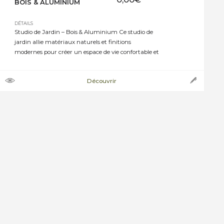
BOIS & ALUMINIUM
DÉTAILS
Studio de Jardin – Bois & Aluminium Ce studio de
jardin allie matériaux naturels et finitions
modernes pour créer un espace de vie confortable et
durable. · Ossature en sapin traité : solidité et
résistance aux intempéries · Bardage en Ayous
Découvrir
exotique (sections aléatoires) : rendu chaleureux et
contemporain · Menuiseries en aluminium : finesse
[…]