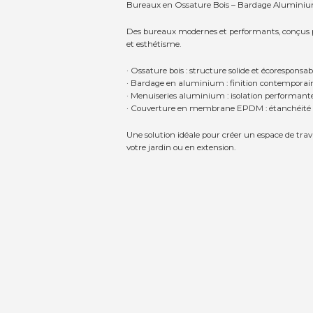
Bureaux en Ossature Bois – Bardage Alumini
Des bureaux modernes et performants, conçus pou
et esthétisme.
· Ossature bois : structure solide et écoresponsab
· Bardage en aluminium : finition contemporaine
· Menuiseries aluminium : isolation performant
· Couverture en membrane EPDM : étanchéité du
Une solution idéale pour créer un espace de trav
votre jardin ou en extension.