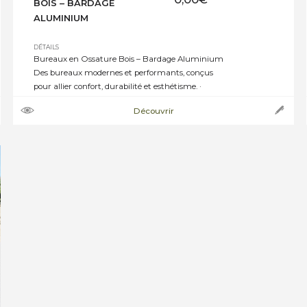
BOIS – BARDAGE
ALUMINIUM
DÉTAILS
Bureaux en Ossature Bois – Bardage Aluminium
Des bureaux modernes et performants, conçus
pour allier confort, durabilité et esthétisme. ·
Ossature bois : structure solide et écoresponsable ·
Découvrir
Bardage en aluminium : finition contemporaine,
résistante et sans entretien · Menuiseries
aluminium : isolation performante et luminosité
optimale · Couverture en membrane EPDM :
étanchéité durable […]