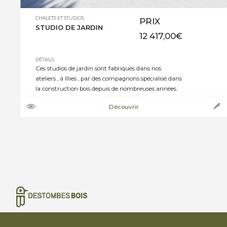
CHALETS ET STUDIOS
PRIX
STUDIO DE JARDIN
12 417,00
€
DÉTAILS
Ces studios de jardin sont fabriqués dans nos
ateliers , à Illies , par des compagnons spécialisé dans
la construction bois depuis de nombreuses années.
<img class="alignnone wp-image-1923"
Découvrir
src="https://www.destombes-bois.fr/wp-
content/uploads/2021/07/IMG_0558-scaled.jpeg"
alt="" width="866" height="650" />