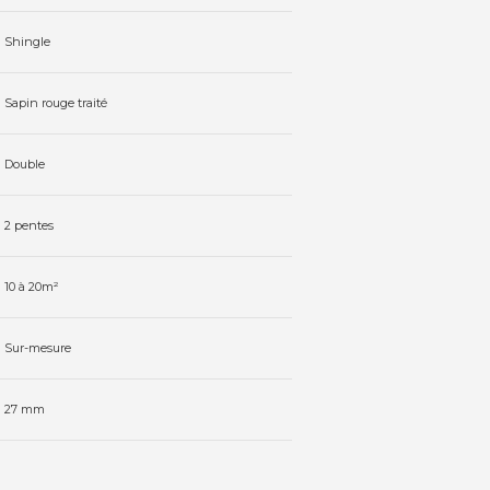
Shingle
Sapin rouge traité
Double
2 pentes
10 à 20m²
Sur-mesure
27 mm