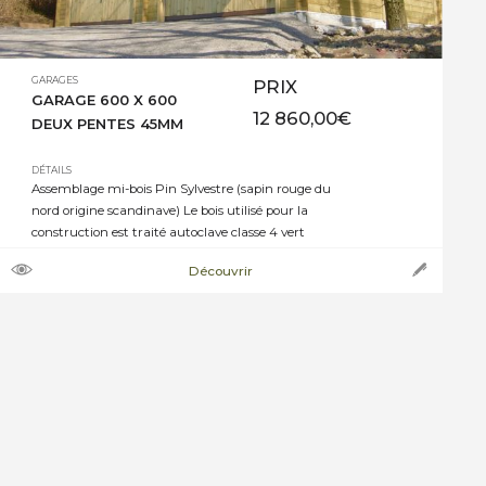
GARAGES
PRIX
GARAGE 600 X 600
12 860,00
€
DEUX PENTES 45MM
DÉTAILS
Assemblage mi-bois Pin Sylvestre (sapin rouge du
nord origine scandinave) Le bois utilisé pour la
construction est traité autoclave classe 4 vert
Epaisseur +/- 45mm Toiture 2 pentes, pente à 18°
Découvrir
couverture panneaux tuiles métalliques Sans
plancher, dalle béton à prévoir 2 portes basculantes
recouvertes bois 2,40 m x 2 m Débord de toiture
façade […]