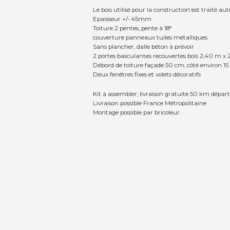
Le bois utilisé pour la construction est traité aut
Epaisseur +/- 45mm
Toiture 2 pentes, pente à 18°
couverture panneaux tuiles métalliques
Sans plancher, dalle béton à prévoir
2 portes basculantes recouvertes bois 2,40 m x
Débord de toiture façade 50 cm, côté environ 15
Deux fenêtres fixes et volets décoratifs
Kit à assembler, livraison gratuite 50 km départ
Livraison possible France Métropolitaine
Montage possible par bricoleur.