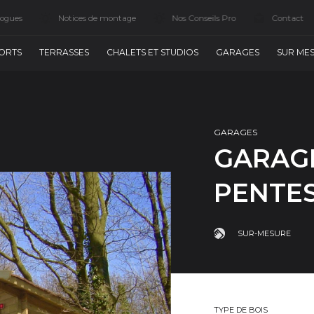
logues
Notices de montage
Nos Conseils Pro
Contact
ORTS
TERRASSES
CHALETS ET STUDIOS
GARAGES
SUR ME
GARAGES
GARAGE
PENTE
SUR-MESURE
TYPE DE BOIS