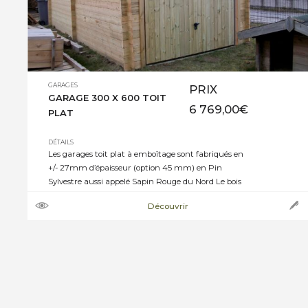
GARAGES
PRIX
GARAGE 300 X 600 TOIT
6 769,00
€
PLAT
DÉTAILS
Les garages toit plat à emboîtage sont fabriqués en
+/- 27mm d’épaisseur (option 45 mm) en Pin
Sylvestre aussi appelé Sapin Rouge du Nord Le bois
utilisé pour la construction est traité autoclave
Découvrir
classe 4 vert Porte métallique basculante de 2,40
m x 1,86 m recouverte de bois pin Sylvestre 2
fenêtres fixes rectangulaires 91 […]