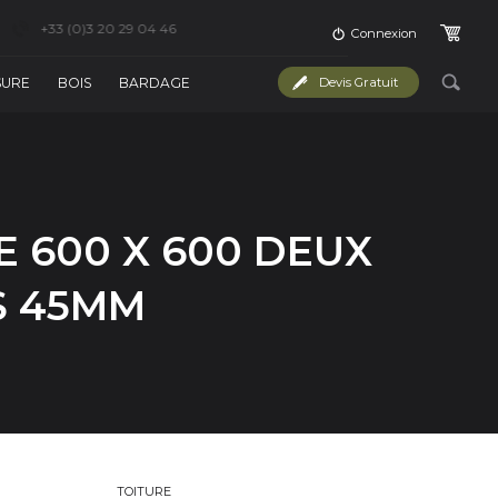
+33 (0)3 20 29 04 46
Connexion
SURE
BOIS
BARDAGE
Devis Gratuit
 600 X 600 DEUX
S 45MM
TOITURE