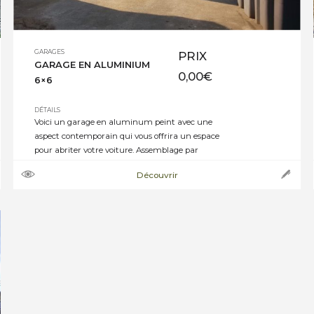
GARAGES
PRIX
GARAGE EN ALUMINIUM
0,00
€
6×6
DÉTAILS
Voici un garage en aluminum peint avec une
aspect contemporain qui vous offrira un espace
pour abriter votre voiture. Assemblage par
panneaux complets contre-ventés avec structure
Découvrir
45x70mm, pré-assemblé avec ossature en Pin
Sylvestre aussi appelé Sapin Rouge du Nord Le bois
utilisé pour la construction est traité autoclave
classe 4 vert Il est habillé d’un […]