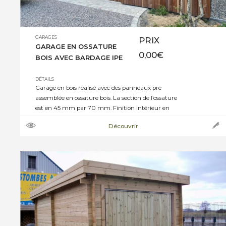
GARAGES
PRIX
GARAGE EN OSSATURE
0,00
€
BOIS AVEC BARDAGE IPE
DÉTAILS
Garage en bois réalisé avec des panneaux pré
assemblée en ossature bois. La section de l’ossature
est en 45 mm par 70 mm. Finition intérieur en
OSB Étanchéité des murs extérieurs avec un
Découvrir
parapluie noir. Bardage extérieur en IPE de 18 mm
d’épaisseur avec largeur des lames aléatoire. Porte
battante avec bardage en IPE Projet […]