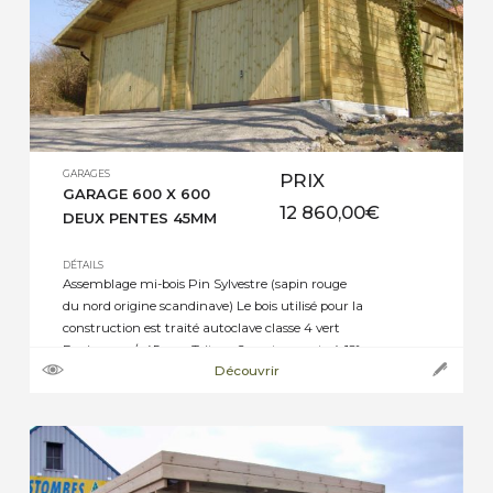
GARAGES
PRIX
GARAGE 600 X 600
12 860,00
€
DEUX PENTES 45MM
DÉTAILS
Assemblage mi-bois Pin Sylvestre (sapin rouge
du nord origine scandinave) Le bois utilisé pour la
construction est traité autoclave classe 4 vert
Epaisseur +/- 45mm Toiture 2 pentes, pente à 18°
Découvrir
couverture panneaux tuiles métalliques Sans
plancher, dalle béton à prévoir 2 portes
basculantes recouvertes bois 2,40 m x 2 m
Débord de toiture façade […]