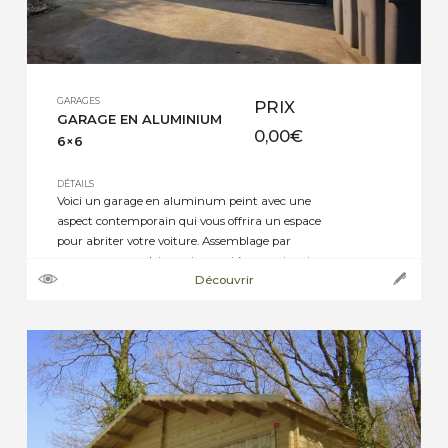
GARAGES
PRIX
GARAGE EN ALUMINIUM
0,00
€
6×6
DÉTAILS
Voici un garage en aluminum peint avec une
aspect contemporain qui vous offrira un espace
pour abriter votre voiture. Assemblage par
panneaux complets contre-ventés avec structure
Découvrir
45x70mm, pré-assemblé avec ossature en Pin
Sylvestre aussi appelé Sapin Rouge du Nord Le
bois utilisé pour la construction est traité
autoclave classe 4 vert Il est habillé d’un […]