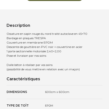
Description
Ossature en sapin rouge du nord traité autoclave en 45×70
Bardage en plaques TRESPA
Couverture en membrane EPDM
Descente de gouttière en PVC noir + couvertine en acier
1 porte sectionnelle motorisée 2,40×2,00
Pose et livraison par nos soins
Dalle béton à réaliser par vos soins
(possibilité de vous mettre en relation avec un maçon)
Caractéristiques
DIMENSIONS
600cm x 600cm
TYPE DE TOÎT
EPDM