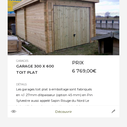
GARAGES
PRIX
GARAGE 300 X 600
6 769,00
€
TOIT PLAT
DÉTAILS
Les garages toit plat à emboîtage sont fabriqués
en +/- 27mm d’épaisseur (option 45 mm) en Pin
Sylvestre aussi appelé Sapin Rouge du Nord Le
bois utilisé pour la construction est traité
Découvrir
autoclave classe 4 vert Porte métallique
basculante de 2,40 m x 1,86 m recouverte de bois
pin Sylvestre 2 fenêtres fixes rectangulaires 91 […]