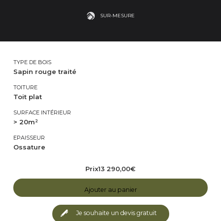
SUR-MESURE
TYPE DE BOIS
Sapin rouge traité
TOITURE
Toit plat
SURFACE INTÉRIEUR
> 20m²
EPAISSEUR
Ossature
Prix
13 290,00
€
Ajouter au panier
Je souhaite un devis gratuit