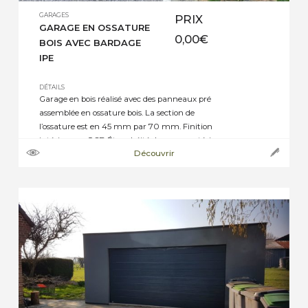
GARAGES
PRIX
GARAGE EN OSSATURE
0,00
€
BOIS AVEC BARDAGE
IPE
DÉTAILS
Garage en bois réalisé avec des panneaux pré
assemblée en ossature bois. La section de
l’ossature est en 45 mm par 70 mm. Finition
intérieur en OSB Étanchéité des murs extérieurs
Découvrir
avec un parapluie noir. Bardage extérieur en IPE
de 18 mm d’épaisseur avec largeur des lames
aléatoire. Porte battante avec bardage en IPE
Projet […]