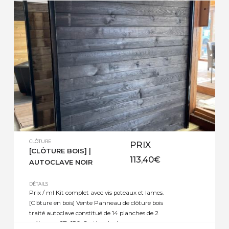
CLÔTURE
PRIX
[CLÔTURE BOIS] |
113,40
€
AUTOCLAVE NOIR
DÉTAILS
Prix / ml Kit complet avec vis poteaux et lames.
[Clôture en bois] Vente Panneau de clôture bois
traité autoclave constitué de 14 planches de 2
mètres en 27×130. Section des lames :