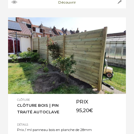
Découvrir
27x130mm longueur des lames : 2m Traitement
: Autoclave classe 3 Coloris disponibles : vert, noir
& gris Prix au mètre […]
CLÔTURE
PRIX
CLÔTURE BOIS | PIN
95,20
€
TRAITÉ AUTOCLAVE
DÉTAILS
Prix / ml panneau bois en planche de 28mm