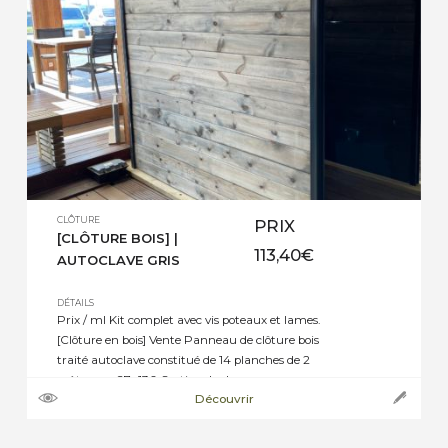
CLÔTURE
PRIX
[CLÔTURE BOIS] |
113,40
€
AUTOCLAVE GRIS
DÉTAILS
Prix / ml Kit complet avec vis poteaux et lames.
[Clôture en bois] Vente Panneau de clôture bois
traité autoclave constitué de 14 planches de 2
mètres en 27×130 Section des lames :
Découvrir
27x130mm longueur des lames : 2m Traitement
: Autoclave classe 3 Coloris disponibles : vert, noir
& gris Prix au mètre […]