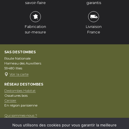
savoir-faire
garantis
Fabrication
Livraison
sur-mesure
France
SAS DESTOMBES
Route Nationale
Hameau des Auwilliers
59480
Illies
Voir la carte
RÉSEAU DESTOMBES
Destombes Habitat
Ossatures bois
Cerisier
En région parisienne
Qui sommes-nous ?
Nos conseils Pro
Nous utilisons des cookies pour vous garantir la meilleure
Articles