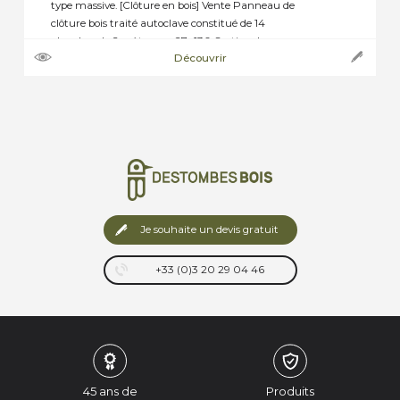
type massive. [Clôture en bois] Vente Panneau de
clôture bois traité autoclave constitué de 14
planches de 2 mètres en 27×130 Section des
Découvrir
lames : 27x130mm longueur des lames : 2m &
2,5m Traitement : Autoclave classe 3 Prix au
mètre linéaire : Autoclave vert : […]
Je souhaite un devis gratuit
+33 (0)3 20 29 04 46
45 ans de
Produits