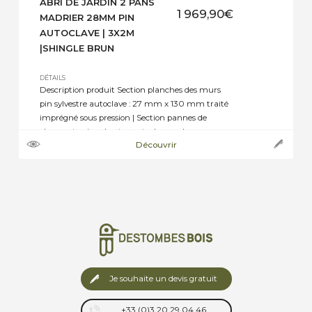
ABRI DE JARDIN 2 PANS
1 969,90
€
MADRIER 28MM PIN
AUTOCLAVE | 3X2M
|SHINGLE BRUN
DÉTAILS
Description produit Section planches des murs
pin sylvestre autoclave : 27 mm x 130 mm traité
imprégné sous pression | Section pannes de
charpente pin sylvestre autoclave : selon
Découvrir
dimensions de 45 mm x 70 mm, ou 45 mm x
145 mm jusqu’à 45 mm x 195 mm | Section
plancher pin sylvestre autoclave : […]
Je souhaite un devis gratuit
+33 (0)3 20 29 04 46