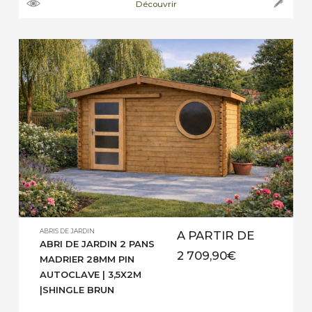
Découvrir
dimensions de 45 mm x 70 mm, ou 45 mm x
145 mm jusqu’à 45 mm x 195 mm | Section
plancher pin sylvestre autoclave : […]
ABRIS DE JARDIN
A PARTIR DE
ABRI DE JARDIN 2 PANS
2 709,90
€
MADRIER 28MM PIN
AUTOCLAVE | 3,5X2M
|SHINGLE BRUN