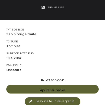
SUR-MESURE
TYPE DE BOIS
Sapin rouge traité
TOITURE
Toit plat
SURFACE INTÉRIEUR
10 à 20m²
EPAISSEUR
Ossature
Prix
13 100,00
€
Ajouter au panier
Je souhaite un devis gratuit