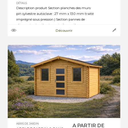
DÉTAILS
Description produit Section planches des murs
pin sylvestre autoclave : 27 mm x 130 mm traité
imprégné sous pression | Section pannes de
charpente pin sylvestre autoclave : selon
Découvrir
dimensions de 45 mm x 70 mm, ou 45 mm x
145 mm jusqu’à 45 mm x 195 mm | Section
plancher pin sylvestre autoclave : […]
ABRIS DE JARDIN
A PARTIR DE