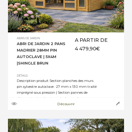
ABRIS DE JARDIN
A PARTIR DE
ABRI DE JARDIN 2 PANS
4 479,90
€
MADRIER 28MM PIN
AUTOCLAVE | 5X4M
|SHINGLE BRUN
DÉTAILS
Description produit Section planches des murs
pin sylvestre autoclave : 27 mm x 130 mm traité
imprégné sous pression | Section pannes de
charpente pin sylvestre autoclave : selon
Découvrir
dimensions de 45 mm x 70 mm, ou 45 mm x
145 mm jusqu’à 45 mm x 195 mm | Section
plancher pin sylvestre autoclave : […]