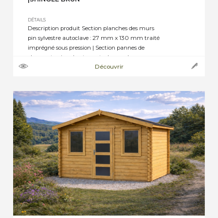
DÉTAILS
Description produit Section planches des murs
pin sylvestre autoclave : 27 mm x 130 mm traité
imprégné sous pression | Section pannes de
charpente pin sylvestre autoclave : selon
Découvrir
dimensions de 45 mm x 70 mm, ou 45 mm x
145 mm jusqu’à 45 mm x 195 mm | Section
plancher pin sylvestre autoclave : […]