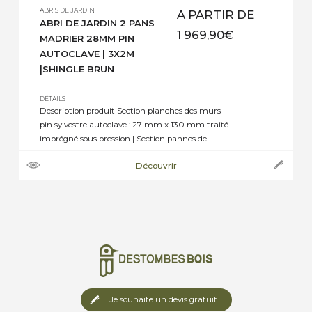
ABRIS DE JARDIN
A PARTIR DE
ABRI DE JARDIN 2 PANS
1 969,90
€
MADRIER 28MM PIN
AUTOCLAVE | 3X2M
|SHINGLE BRUN
DÉTAILS
Description produit Section planches des murs
pin sylvestre autoclave : 27 mm x 130 mm traité
imprégné sous pression | Section pannes de
charpente pin sylvestre autoclave : selon
Découvrir
dimensions de 45 mm x 70 mm, ou 45 mm x
145 mm jusqu’à 45 mm x 195 mm | Section
plancher pin sylvestre autoclave : […]
Je souhaite un devis gratuit