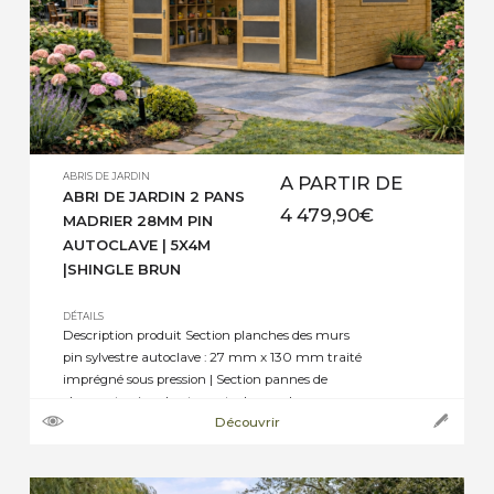
ABRIS DE JARDIN
A PARTIR DE
ABRI DE JARDIN 2 PANS
4 479,90
€
MADRIER 28MM PIN
AUTOCLAVE | 5X4M
|SHINGLE BRUN
DÉTAILS
Description produit Section planches des murs
pin sylvestre autoclave : 27 mm x 130 mm traité
imprégné sous pression | Section pannes de
charpente pin sylvestre autoclave : selon
Découvrir
dimensions de 45 mm x 70 mm, ou 45 mm x
145 mm jusqu’à 45 mm x 195 mm | Section
plancher pin sylvestre autoclave : […]