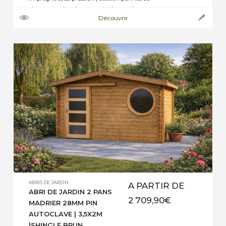
charpente pin sylvestre autoclave : selon
Découvrir
dimensions de 45 mm x 70 mm, ou 45 mm x
145 mm jusqu’à 45 mm x 195 mm | Section
plancher pin sylvestre autoclave : […]
ABRIS DE JARDIN
A PARTIR DE
ABRI DE JARDIN 2 PANS
2 709,90
€
MADRIER 28MM PIN
AUTOCLAVE | 3,5X2M
|SHINGLE BRUN