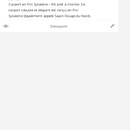
Carport en Pin Sylvestre – Kit prêt à monter Ce
carport robuste et élégant est conçu en Pin
Sylvestre (également appelé Sapin Rouge du Nord),
un bois naturellement dense et traité en autoclave
Découvrir
classe 4 vert pour une protection durable contre
l’humidité et les insectes. ➝ Caractéristiques
techniques : · Hauteur sous ferme : 2,10 […]