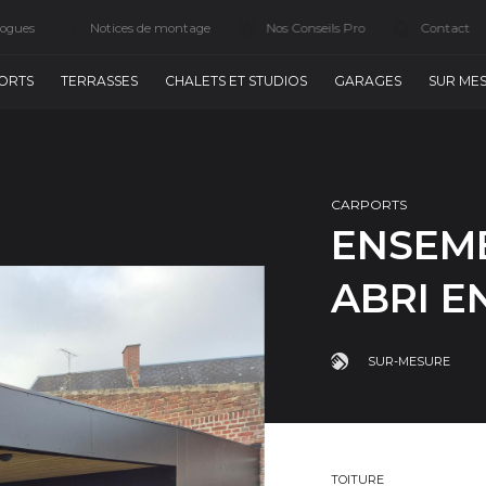
logues
Notices de montage
Nos Conseils Pro
Contact
ORTS
TERRASSES
CHALETS ET STUDIOS
GARAGES
SUR ME
CARPORTS
ENSEM
ABRI E
SUR-MESURE
TOITURE