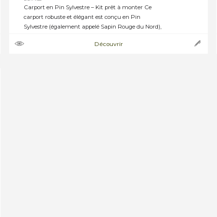
Carport en Pin Sylvestre – Kit prêt à monter Ce
carport robuste et élégant est conçu en Pin
Sylvestre (également appelé Sapin Rouge du Nord),
un bois naturellement dense et traité en autoclave
Découvrir
classe 4 vert pour une protection durable contre
l’humidité et les insectes. ➝ Caractéristiques
techniques : · Hauteur sous ferme : 2,10 […]