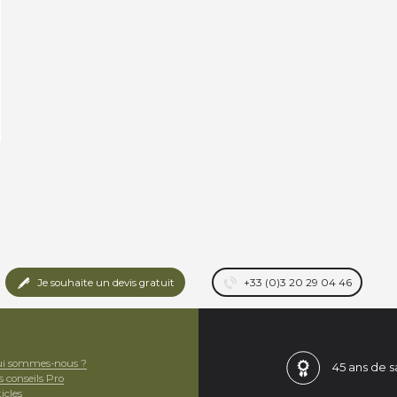
Je souhaite un devis gratuit
+33 (0)3 20 29 04 46
i sommes-nous ?
45 ans de
s
s conseils Pro
icles