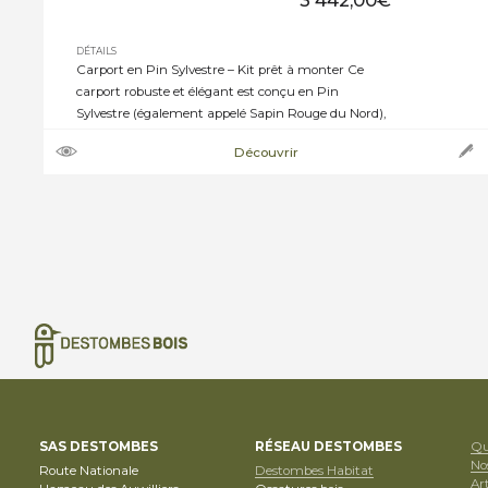
3 442,00
€
DÉTAILS
Carport en Pin Sylvestre – Kit prêt à monter Ce
carport robuste et élégant est conçu en Pin
Sylvestre (également appelé Sapin Rouge du Nord),
un bois naturellement dense et traité en autoclave
Découvrir
classe 4 vert pour une protection durable contre
l’humidité et les insectes. ➝ Caractéristiques
techniques : · Hauteur sous ferme : 2,10 […]
SAS DESTOMBES
RÉSEAU DESTOMBES
Qu
No
Route Nationale
Destombes Habitat
Art