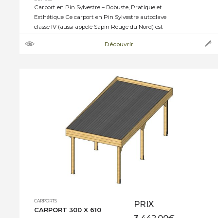
Carport en Pin Sylvestre – Robuste, Pratique et
Esthétique Ce carport en Pin Sylvestre autoclave
classe IV (aussi appelé Sapin Rouge du Nord) est
conçu pour offrir une protection durable et élégante
Découvrir
à votre véhicule. Il peut être installé en indépendant
ou annexé à une construction existante. ➝
Caractéristiques techniques : · Structure en bois […]
CARPORTS
PRIX
CARPORT 300 X 610