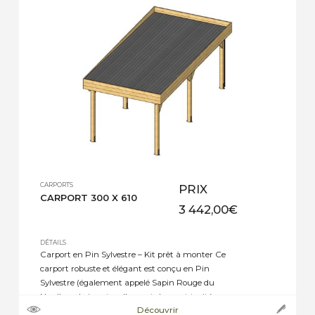
CARPORTS
PRIX
CARPORT 300 X 610
3 442,00
€
DÉTAILS
Carport en Pin Sylvestre – Kit prêt à monter Ce
carport robuste et élégant est conçu en Pin
Sylvestre (également appelé Sapin Rouge du
Nord), un bois naturellement dense et traité en
Découvrir
autoclave classe 4 vert pour une protection