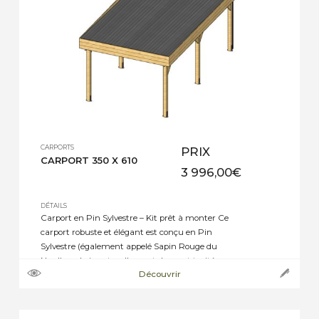
CARPORTS
PRIX
CARPORT 350 X 610
3 996,00
€
DÉTAILS
Carport en Pin Sylvestre – Kit prêt à monter Ce
carport robuste et élégant est conçu en Pin
Sylvestre (également appelé Sapin Rouge du
Nord), un bois naturellement dense et traité en
Découvrir
autoclave classe 4 vert pour une protection
durable contre l’humidité et les insectes. ➝
Caractéristiques techniques : · Hauteur sous
ferme : 2,10 […]