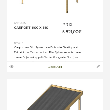
CARPORTS
PRIX
CARPORT 600 X 610
5 821,00
€
DÉTAILS
Carport en Pin Sylvestre – Robuste, Pratique et
Esthétique Ce carport en Pin Sylvestre autoclave
classe IV (aussi appelé Sapin Rouge du Nord) est
conçu pour offrir une protection durable et
Découvrir
élégante à votre véhicule. Il peut être installé en
indépendant ou annexé à une construction
existante. ➝ Caractéristiques techniques : ·
Structure en bois […]