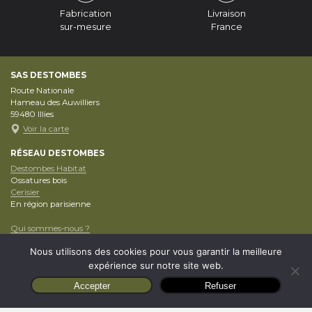
Fabrication
Livraison
sur-mesure
France
SAS DESTOMBES
Route Nationale
Hameau des Auwilliers
59480
Illies
Voir la carte
RÉSEAU DESTOMBES
Destombes Habitat
Ossatures bois
Cerisier
En région parisienne
Qui sommes-nous ?
Nos conseils Pro
Nous utilisons des cookies pour vous garantir la meilleure
Articles
Mentions Légales
expérience sur notre site web.
Politique de confidentialité
Accepter
Refuser