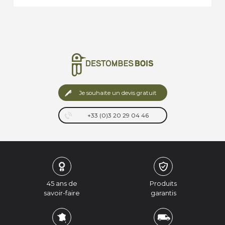
durable contre l’humidité et les insectes. ➝
Caractéristiques techniques : · Hauteur sous
ferme : 2,10 […]
Je souhaite un devis gratuit
+33 (0)3 20 29 04 46
45 ans de
Produits
savoir-faire
garantis