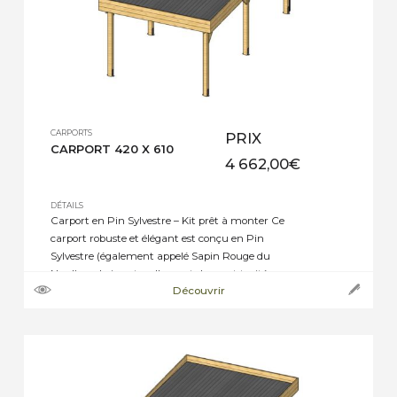
CARPORTS
PRIX
CARPORT 420 X 610
4 662,00
€
DÉTAILS
Carport en Pin Sylvestre – Kit prêt à monter Ce
carport robuste et élégant est conçu en Pin
Sylvestre (également appelé Sapin Rouge du
Nord), un bois naturellement dense et traité en
Découvrir
autoclave classe 4 vert pour une protection
durable contre l’humidité et les insectes. ➝
Caractéristiques techniques : · Hauteur sous
ferme : 2,10 […]