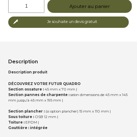
quantité
Ajouter au panier
de
Abri
de
Je souhaite un devis gratuit
jardin
QUADRO
Ossature
Bois
:
Bardage
Sapin
Description
Rouge
autoclave
Description produit
|
3,5x2m
DÉCOUVREZ VOTRE FUTUR QUADRO
|EPDM
Section ossature :
45 mm x 70 mm |
collé
Section pannes de charpente :
selon dimensions de 45 mm x 145
mm jusqu’à 45 mm x 195 mm |
Section plancher :
(si option plancher) 15 mm x 110 mm |
Sous toiture :
OSB 12 mm |
Toiture :
EPDM |
Gouttière :
intégrée