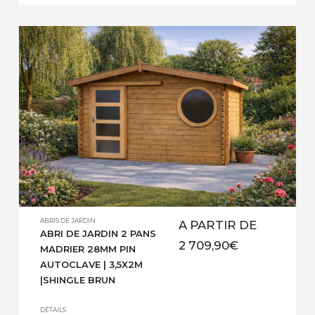
145 mm jusqu’à 45 mm x 195 mm | Section
plancher pin sylvestre autoclave : […]
ABRIS DE JARDIN
A PARTIR DE
ABRI DE JARDIN 2 PANS
2 709,90
€
MADRIER 28MM PIN
AUTOCLAVE | 3,5X2M
|SHINGLE BRUN
DÉTAILS