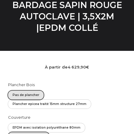
BARDAGE SAPIN ROUGE
AUTOCLAVE | 3,5X2M
|EPDM COLLÉ
À partir de
4 629,90
€
Plancher Bois
Pas de plancher
Plancher epicea traité 15mm structure 27mm
Couverture
EPDM avec isolation polyuréthane 80mm