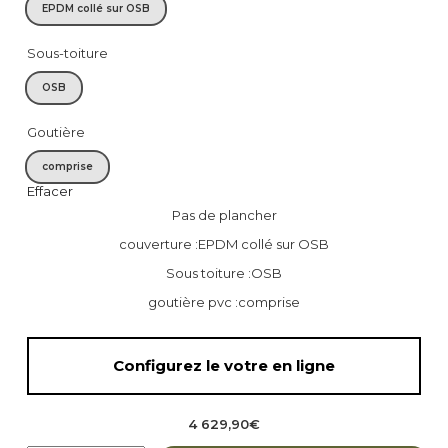
EPDM collé sur OSB
Sous-toiture
OSB
Goutière
comprise
Effacer
Pas de plancher
couverture :EPDM collé sur OSB
Sous toiture :OSB
goutière pvc :comprise
Configurez le votre en ligne
4 629,90
€