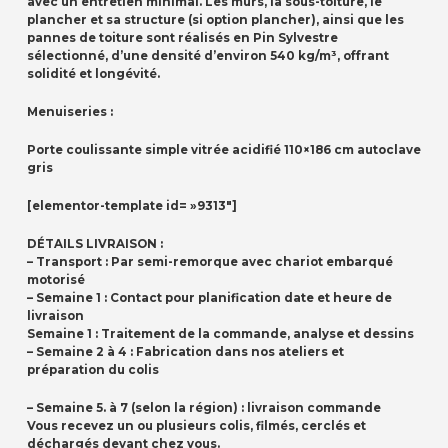
avec un entretien minimal. Les murs, la sous-toiture, le
plancher et sa structure (si option plancher), ainsi que les
pannes de toiture sont réalisés en Pin Sylvestre
sélectionné, d’une densité d’environ 540 kg/m³, offrant
solidité et longévité.
Menuiseries :
Porte coulissante simple vitrée acidifié 110×186 cm autoclave
gris
[elementor-template id= »9313″]
DÉTAILS LIVRAISON :
– Transport : Par semi-remorque avec chariot embarqué
motorisé
– Semaine 1 : Contact pour planification date et heure de
livraison
Semaine 1 : Traitement de la commande, analyse et dessins
– Semaine 2 à 4 : Fabrication dans nos ateliers et
préparation du colis
– Semaine 5. à 7 (selon la région) : livraison commande
Vous recevez un ou plusieurs colis, filmés, cerclés et
déchargés devant chez vous.