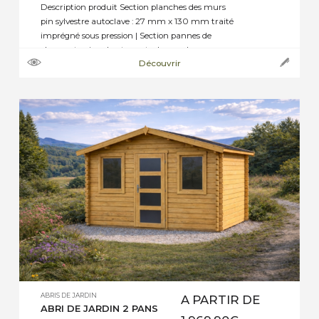
Description produit Section planches des murs
pin sylvestre autoclave : 27 mm x 130 mm traité
imprégné sous pression | Section pannes de
charpente pin sylvestre autoclave : selon
Découvrir
dimensions de 45 mm x 70 mm, ou 45 mm x
145 mm jusqu’à 45 mm x 195 mm | Section
plancher pin sylvestre autoclave : […]
ABRIS DE JARDIN
A PARTIR DE
ABRI DE JARDIN 2 PANS