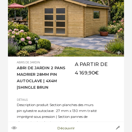
ABRIS DE JARDIN
A PARTIR DE
ABRI DE JARDIN 2 PANS
4 169,90
€
MADRIER 28MM PIN
AUTOCLAVE | 4X4M
|SHINGLE BRUN
DÉTAILS
Description produit Section planches des murs
pin sylvestre autoclave : 27 mm x 130 mm traité
imprégné sous pression | Section pannes de
charpente pin sylvestre autoclave : selon
Découvrir
dimensions de 45 mm x 70 mm, ou 45 mm x