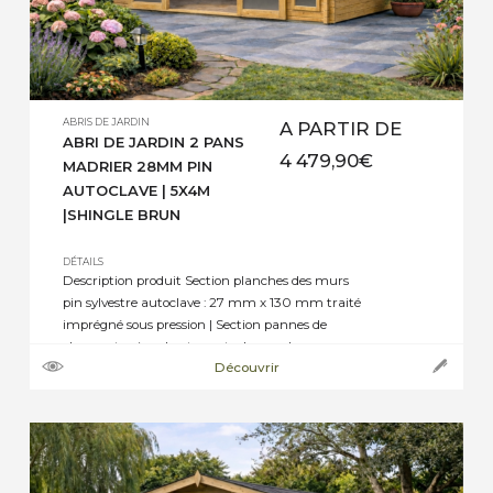
ABRIS DE JARDIN
A PARTIR DE
ABRI DE JARDIN 2 PANS
4 479,90
€
MADRIER 28MM PIN
AUTOCLAVE | 5X4M
|SHINGLE BRUN
DÉTAILS
Description produit Section planches des murs
pin sylvestre autoclave : 27 mm x 130 mm traité
imprégné sous pression | Section pannes de
charpente pin sylvestre autoclave : selon
Découvrir
dimensions de 45 mm x 70 mm, ou 45 mm x
145 mm jusqu’à 45 mm x 195 mm | Section
plancher pin sylvestre autoclave : […]