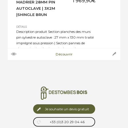
1 969,90
€
MADRIER 28MM PIN
AUTOCLAVE | 3X2M
|SHINGLE BRUN
DÉTAILS
Description produit Section planches des murs
pin sylvestre autoclave : 27 mm x 130 mm traité
imprégné sous pression | Section pannes de
charpente pin sylvestre autoclave : selon
Découvrir
dimensions de 45 mm x 70 mm, ou 45 mm x
145 mm jusqu’à 45 mm x 195 mm | Section
plancher pin sylvestre autoclave : […]
Je souhaite un devis gratuit
+33 (0)3 20 29 04 46