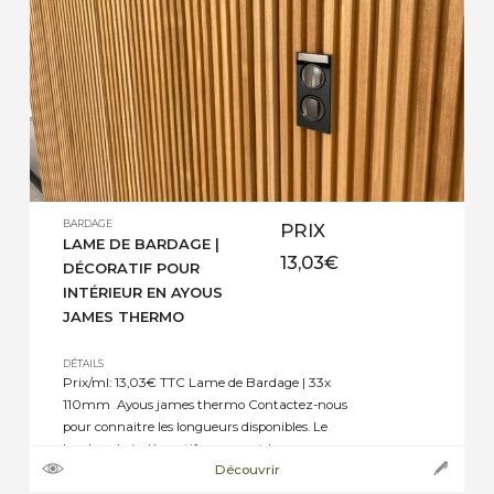
BARDAGE
PRIX
LAME DE BARDAGE |
13,03
€
DÉCORATIF POUR
INTÉRIEUR EN AYOUS
JAMES THERMO
DÉTAILS
Prix/ml: 13,03€ TTC Lame de Bardage | 33x
110mm Ayous james thermo Contactez-nous
pour connaitre les longueurs disponibles. Le
bardage bois décoratif en ayou et les panneaux
Découvrir
acoustiques en bois sont des éléments décoratifs
populaires pour l’aménagement intérieur de