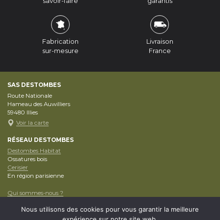
savoir-faire
garantis
Fabrication
Livraison
sur-mesure
France
SAS DESTOMBES
Route Nationale
Hameau des Auwilliers
59480
Illies
Voir la carte
RÉSEAU DESTOMBES
Destombes Habitat
Ossatures bois
Cerisier
En région parisienne
Qui sommes-nous ?
Nos conseils Pro
Nous utilisons des cookies pour vous garantir la meilleure
Articles
Mentions Légales
expérience sur notre site web.