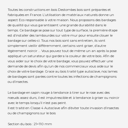
Toutes les constructions en bois Destombes bois sont préparées et
fabriquées en France. L’utilisation de matériaux naturels donne un
aspect Eco responsable à votre maison. Nous proposons des bardages
de qualité qui vous garantissent une grande durabilité dans le
temps. Ce bardage se pose sur tout type de surface, la première étape
est d’installer des lambourdes sur votre mur pour ensuite clouer le
bardage sur celles-ci. Tous nos bois sont sans entretien, ils vont
simplement vieillir différemment, certains vont griser, d’autre
légèrement noircir … Vous pouvez tout de même un an après la pose
appliqué un saturateur qui gardera la couleur de votre bois. Afin de
vous aider sur le choix de votre bardage, vous pouvez effectuer une
demande de devis afin qu’un de nos commerciaux vous aide sur le
choix de votre bardage. Grace au bois traité type autoclave, nos lames
de bardages sont parées contre toutes les infections de champignons
ou d’insectes.
Le bardage en sapin rouge à tendance à tirer sur le rose avec des
nœuds assez durs, il est imputrescible et à tendance à griser ou noircir
avec le temps lorsqu’il n’est pas peint.
Il est traité en Classe 4 Autoclave afin d’éviter toute invasion d’insectes
ou de champignons sur le bois
Section du bois : 21×110 mm