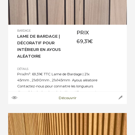
BARDAGE
PRIX
LAME DE BARDAGE |
69,31
€
DÉCORATIF POUR
INTÉRIEUR EN AYOUS
ALÉATOIRE
DÉTAILS
Prix/m²: 69,31€ TTC Lame de Bardage | 21x
45mm , 21x90mm , 21x145mm Ayous aléatoire
Contactez-nous pour connaitre les longueurs
disponibles. Le bardage bois décoratif en ayou et
Découvrir
les panneaux acoustiques en bois sont des
éléments décoratifs populaires pour
l’aménagement intérieur de maisons. Ces
produits offrent une esthétique naturelle et
chaleureuse tout en apportant une […]