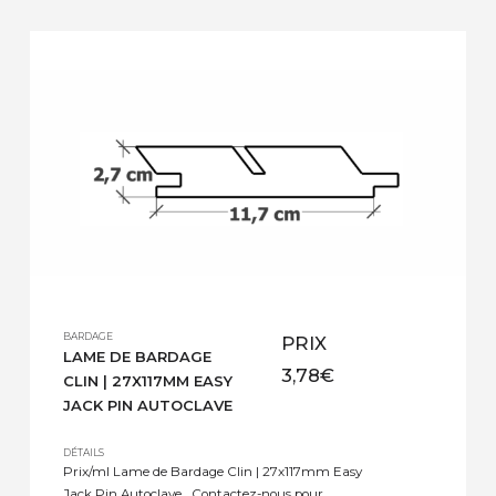
maisons. Ces produits offrent une esthétique
naturelle et chaleureuse tout en apportant une
fonctionnalité supplémentaire telle […]
BARDAGE
PRIX
LAME DE BARDAGE
3,78
€
CLIN | 27X117MM EASY
JACK PIN AUTOCLAVE
DÉTAILS
Prix/ml Lame de Bardage Clin | 27x117mm Easy
Jack Pin Autoclave Contactez-nous pour