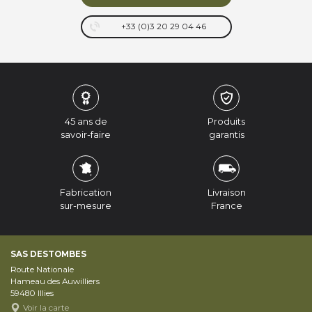
+33 (0)3 20 29 04 46
45 ans de
Produits
savoir-faire
garantis
Fabrication
Livraison
sur-mesure
France
SAS DESTOMBES
Route Nationale
Hameau des Auwilliers
59480
Illies
Voir la carte