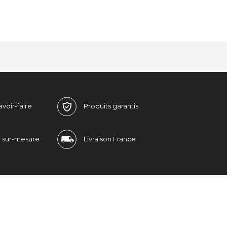
avoir-faire
Produits
garantis
n
sur-mesure
Livraison
France