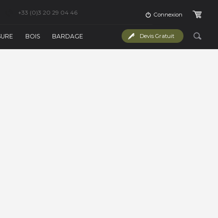
+33 (0)3 20 29 04 46
Connexion
SURE
BOIS
BARDAGE
Devis Gratuit