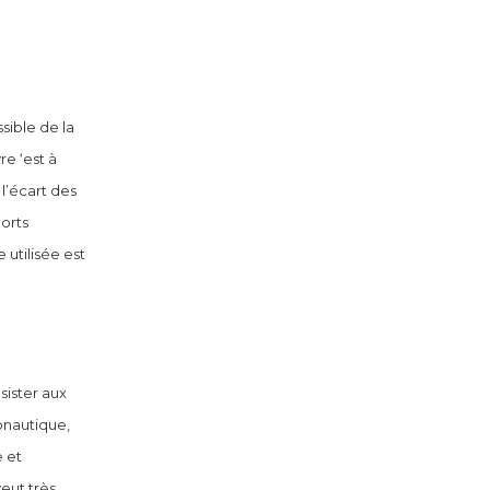
ssible de la
e ‘est à
 l’écart des
ports
utilisée est
sister aux
ronautique,
e et
veut très