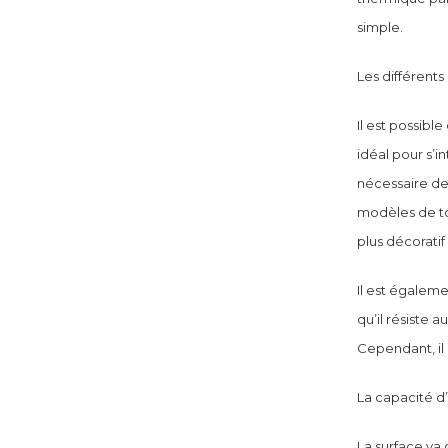
simple.
Les différents
Il est possibl
idéal pour s’i
nécessaire de
modèles de to
plus décoratif 
Il est égaleme
qu’il résiste 
Cependant, il 
La capacité d
La surface va 