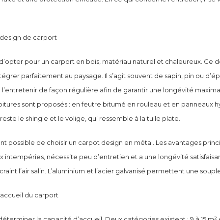
 design de carport
e d’opter pour un carport en bois, matériau naturel et chaleureux. Ce d
ntégrer parfaitement au paysage. Il s’agit souvent de sapin, pin ou d’épi
 l’entretenir de façon régulière afin de garantir une longévité maxim
itures sont proposés : en feutre bitumé en rouleau et en panneaux h
reste le shingle et le volige, qui ressemble à la tuile plate.
nt possible de choisir un carpot design en métal. Les avantages princ
aux intempéries, nécessite peu d’entretien et a une longévité satisfaisa
craint l’air salin. L’aluminium et l’acier galvanisé permettent une soup
’accueil du carport
déterminer la capacité d’accueil. Deux catégories existent : 9 à 15 m² e