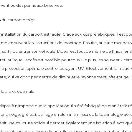
e-vent ou des panneaux brise-vue.
 du carport design
’installation du carport est facile. Grâce aux kits préfabriqués, il est po
même en suivant les instructions de montage. Ensuite, aucune manoeuvr
 sortir ou entrer son véhicule. L’idéal est tout de même de l’installer à
ret, puisque l’accès est possible pour tous. De plus, les nouveaux car
 protection optimale contre les rayons UV. Effectivement, la matière 
ate, qui va donc permettre de diminuer le rayonnement infra-rouge !
n facile et optimale
dapte à n’importe quelle application. Il a été fabriqué de manière à ré
ent, neige, grêle…). L’alliage en aluminium, issu de la technologie aé
ir une structure solide. Il permet également une isolation électriqu
aite et une protection efficace. En ce qui concerne l’entretien, il se 