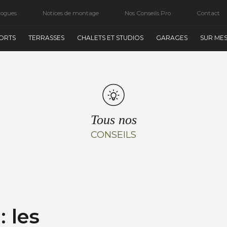
logues
Notices de montage
Nos Conseils Pro
Contact
ORTS
TERRASSES
CHALETS ET STUDIOS
GARAGES
SUR ME
Tous nos
CONSEILS
: les