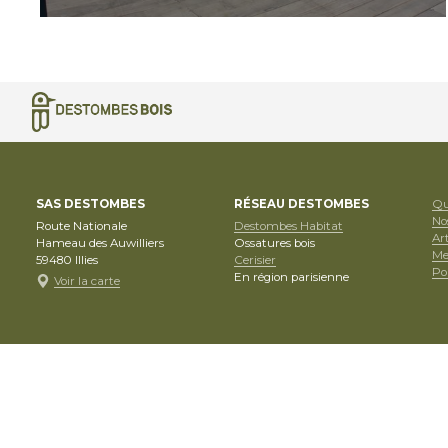
SAS DESTOMBES
RÉSEAU DESTOMBES
Qu
No
Route Nationale
Destombes Habitat
Art
Hameau des Auwilliers
Ossatures bois
Me
59480
Illies
Cerisier
Pol
En région parisienne
Voir la carte