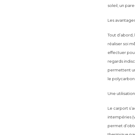
soleil, un par
Les avantages
Tout d’abord, l
réaliser soi 
effectuer pour
regards indisc
permettent une
le polycarbon
Une utilisatio
Le carport s’a
intempéries (v
permet d’obten
thermique parf