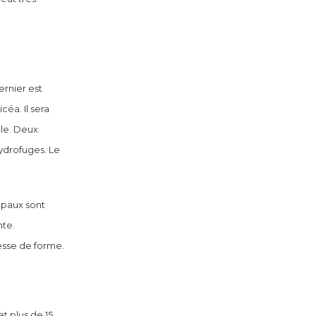
ernier est
céa. Il sera
ale. Deux
ydrofuges. Le
ipaux sont
nte.
lesse de forme.
t plus de 15