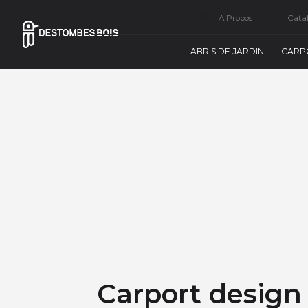
A Propos
Cata
ABRIS DE JARDIN
CARP
Carport design 