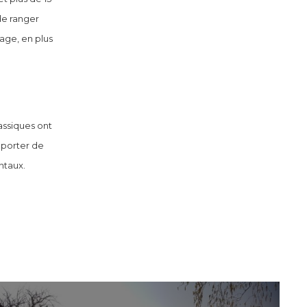
de ranger
age, en plus
lassiques ont
mporter de
ntaux.