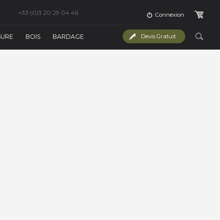
+33 (0)3 20 29 04 46
Connexion
SURE
BOIS
BARDAGE
Devis Gratuit