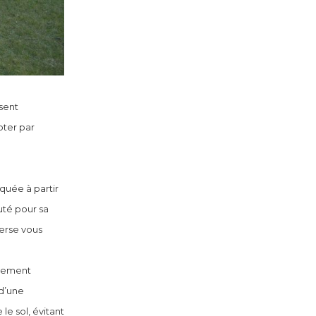
sent
pter par
iquée à partir
uté pour sa
verse vous
alement
 d’une
e sol, évitant