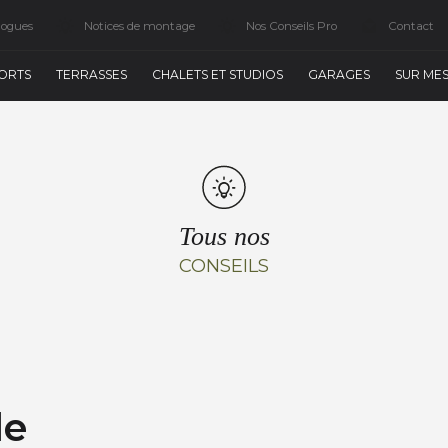
logues
Notices de montage
Nos Conseils Pro
Contact
ORTS
TERRASSES
CHALETS ET STUDIOS
GARAGES
SUR ME
Tous nos
CONSEILS
le