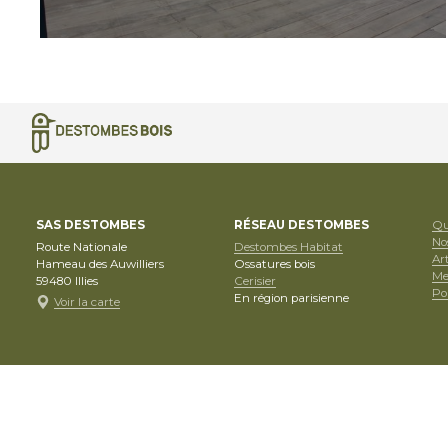
SAS DESTOMBES
RÉSEAU DESTOMBES
Qu
No
Route Nationale
Destombes Habitat
Art
Hameau des Auwilliers
Ossatures bois
Me
59480
Illies
Cerisier
Pol
En région parisienne
Voir la carte