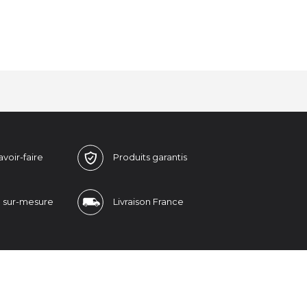
avoir-faire
Produits
garantis
n
sur-mesure
Livraison
France