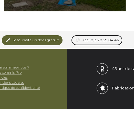
Je souhaite un devis gratuit
+33 (0)3 20 29 04 46
i sommes-nous ?
45 ans de
s
s conseils Pro
icles
ntions Légales
itique de confidentialité
Fabricatio