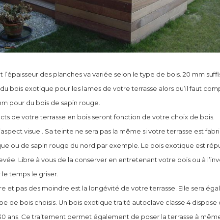
l’épaisseur des planches va variée selon le type de bois. 20 mm suffi
u bois exotique pour les lames de votre terrasse alors qu’il faut com
m pour du bois de sapin rouge.
cts de votre terrasse en bois seront fonction de votre choix de bois.
’aspect visuel. Sa teinte ne sera pas la même si votre terrasse est fabr
que ou de sapin rouge du nord par exemple. Le bois exotique est rép
levée. Libre à vous de la conserver en entretenant votre bois ou à l’in
 le temps le griser.
re et pas des moindre est la longévité de votre terrasse. Elle sera ég
pe de bois choisis. Un bois exotique traité autoclave classe 4 dispose
30 ans. Ce traitement permet également de poser la terrasse à même l