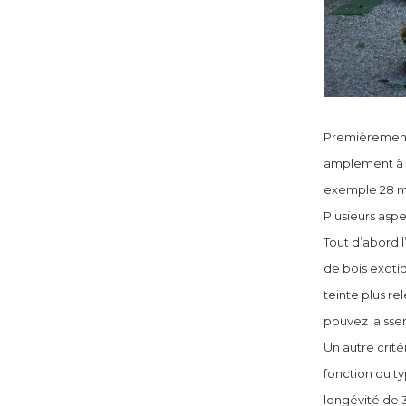
Premièrement 
amplement à d
exemple 28 m
Plusieurs aspe
Tout d’abord l
de bois exoti
teinte plus re
pouvez laisser
Un autre critè
fonction du ty
longévité de 